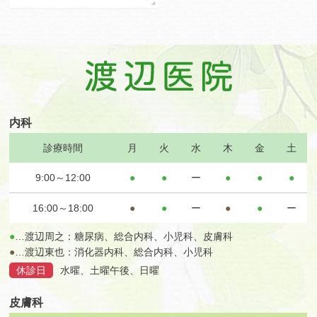
内科
診療時間
月
火
水
木
金
土
9:00～12:00
●
●
ー
●
●
●
16:00～18:00
●
●
ー
●
●
ー
●
…渡辺周之：糖尿病、総合内科、小児科、皮膚科
●
…渡辺東也：消化器内科、総合内科、小児科
休診日
水曜、土曜午後、日曜
皮膚科