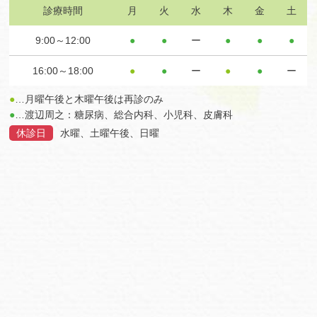
診療時間
月
火
水
木
金
土
9:00～12:00
●
●
ー
●
●
●
16:00～18:00
●
●
ー
●
●
ー
●
…月曜午後と木曜午後は再診のみ
●
…渡辺周之：糖尿病、総合内科、小児科、皮膚科
休診日
水曜、土曜午後、日曜